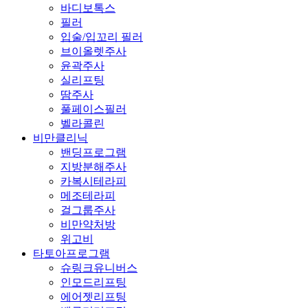
바디보톡스
필러
입술/입꼬리 필러
브이올렛주사
윤곽주사
실리프팅
땀주사
풀페이스필러
벨라콜린
비만클리닉
밴딩프로그램
지방분해주사
카복시테라피
메조테라피
걸그룹주사
비만약처방
위고비
타토아프로그램
슈링크유니버스
인모드리프팅
에어젯리프팅