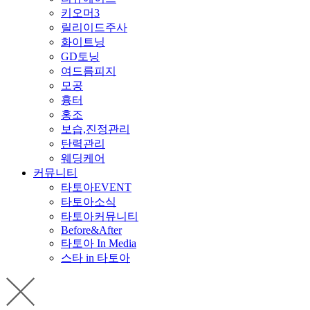
키오머3
릴리이드주사
화이트닝
GD토닝
여드름피지
모공
흉터
홍조
보습,진정관리
탄력관리
웨딩케어
커뮤니티
타토아EVENT
타토아소식
타토아커뮤니티
Before&After
타토아 In Media
스타 in 타토아