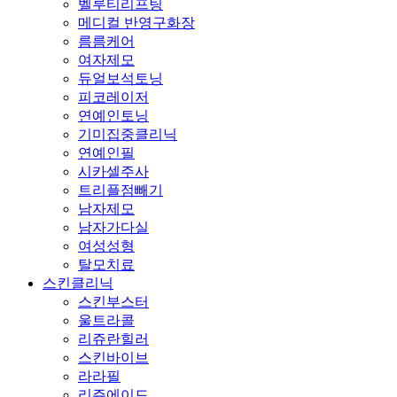
벨루티리프팅
메디컬 반영구화장
름름케어
여자제모
듀얼보석토닝
피코레이저
연예인토닝
기미집중클리닉
연예인필
시카셀주사
트리플점빼기
남자제모
남자가다실
여성성형
탈모치료
스킨클리닉
스킨부스터
울트라콜
리쥬란힐러
스킨바이브
라라필
리쥬에이드