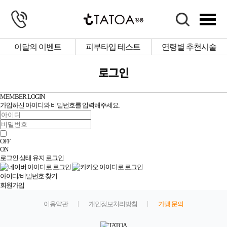
이달의 이벤트
피부타입 테스트
연령별 추천시술
로그인
# 팔자주름
# 사각턱
# 물광피부
# 잡티제거
# 색소침착
# 주근깨
MEMBER LOGIN
가입하신 아이디와 비밀번호를 입력해주세요.
# 보톡스
OFF
ON
로그인 상태 유지
로그인
자세히 보기
상담문의
아이디/비밀번호 찾기
회원가입
이용약관
개인정보처리방침
가맹 문의