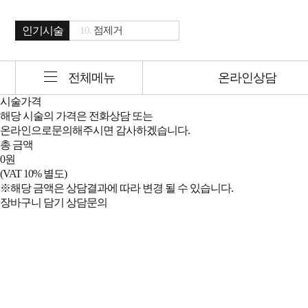
인기시술
10.
점제거
01.
리쥬에이드
02.
브이올렛 주사
전체메뉴
온라인상담
03.
보톡스&윤곽주사
시술가격
04.
풀페이스 필러
해당 시술의 가격은 전화상담 또는
05.
연예인토닝
온라인으로문의해주시면 감사하겠습니다.
06.
울트라스킨
총 금액
0
원
07.
벤딩핏
(VAT 10% 별도)
08.
레이저제모
※해당 금액은 상담결과에 따라 변경 될 수 있습니다.
09.
여드름 치료
장바구니 담기
상담문의
10.
점제거
01.
리쥬에이드